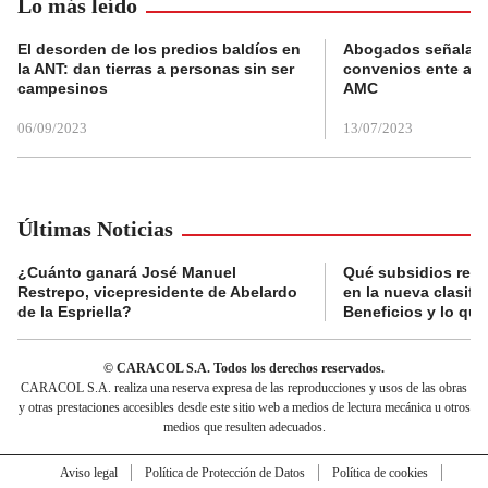
Lo más leído
El desorden de los predios baldíos en
Abogados señalan 
la ANT: dan tierras a personas sin ser
convenios ente alc
campesinos
AMC
06/09/2023
13/07/2023
Últimas Noticias
¿Cuánto ganará José Manuel
Qué subsidios reci
Restrepo, vicepresidente de Abelardo
en la nueva clasifi
de la Espriella?
Beneficios y lo qu
© CARACOL S.A. Todos los derechos reservados.
CARACOL S.A. realiza una reserva expresa de las reproducciones y usos de las obras
y otras prestaciones accesibles desde este sitio web a medios de lectura mecánica u otros
medios que resulten adecuados.
Aviso legal
Política de Protección de Datos
Política de cookies