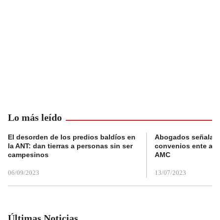
Lo más leído
El desorden de los predios baldíos en
Abogados señalan 
la ANT: dan tierras a personas sin ser
convenios ente alc
campesinos
AMC
06/09/2023
13/07/2023
Últimas Noticias