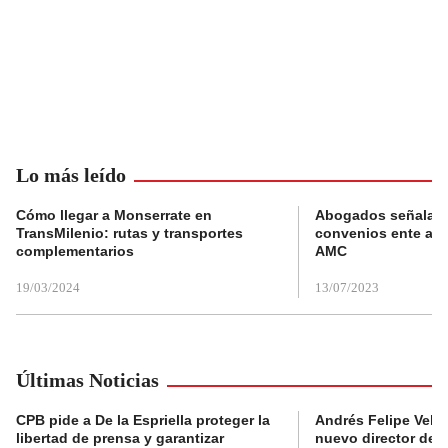
Lo más leído
Cómo llegar a Monserrate en
Abogados señalan 
TransMilenio: rutas y transportes
convenios ente alc
complementarios
AMC
19/03/2024
13/07/2023
Últimas Noticias
CPB pide a De la Espriella proteger la
Andrés Felipe Velás
libertad de prensa y garantizar
nuevo director de l