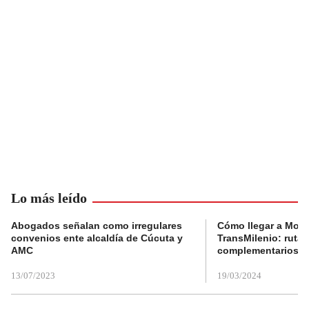
Lo más leído
Abogados señalan como irregulares
Cómo llegar a Mons
convenios ente alcaldía de Cúcuta y
TransMilenio: rutas
AMC
complementarios
13/07/2023
19/03/2024