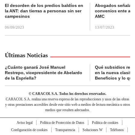
El desorden de los predios baldíos en
Abogados señalan 
la ANT: dan tierras a personas sin ser
convenios ente alc
campesinos
AMC
06/09/2023
13/07/2023
Últimas Noticias
¿Cuánto ganará José Manuel
Qué subsidios reci
Restrepo, vicepresidente de Abelardo
en la nueva clasifi
de la Espriella?
Beneficios y lo qu
© CARACOL S.A. Todos los derechos reservados.
CARACOL S.A. realiza una reserva expresa de las reproducciones y usos de las obras
y otras prestaciones accesibles desde este sitio web a medios de lectura mecánica u otros
medios que resulten adecuados.
Aviso legal
Política de Protección de Datos
Política de cookies
Configuración de cookies
Transparencia
Soluciones W
Teléfonos