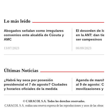
Lo más leído
Abogados señalan como irregulares
El desorden de los
convenios ente alcaldía de Cúcuta y
en la ANT: dan tier
AMC
ser campesinos
13/07/2023
06/09/2023
Últimas Noticias
¿Habrá ley seca por posesión
Agenda de marchas
presidencial el 7 de agosto? Ciudades
al 9 de agosto: Co
y horarios oficiales de la medida
movilizaciones y a
© CARACOL S.A. Todos los derechos reservados.
CARACOL S.A. realiza una reserva expresa de las reproducciones y usos de las obras