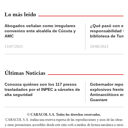
Lo más leído
Abogados señalan como irregulares
¿Qué pasó con el 
convenios ente alcaldía de Cúcuta y
responsabilidad fis
AMC
biblioteca de Tunja
13/07/2023
29/08/2023
Últimas Noticias
Conozca quiénes son los 117 presos
Gobernador reporta
trasladados por el INPEC a cárceles de
explosivos frente 
alta seguridad
Antinarcóticos en 
Guaviare
© CARACOL S.A. Todos los derechos reservados.
CARACOL S.A. realiza una reserva expresa de las reproducciones y usos de las obras
y otras prestaciones accesibles desde este sitio web a medios de lectura mecánica u otros