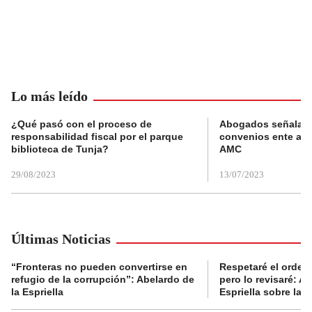
Lo más leído
¿Qué pasó con el proceso de
Abogados señalan 
responsabilidad fiscal por el parque
convenios ente alc
biblioteca de Tunja?
AMC
29/08/2023
13/07/2023
Últimas Noticias
“Fronteras no pueden convertirse en
Respetaré el orden 
refugio de la corrupción”: Abelardo de
pero lo revisaré: A
la Espriella
Espriella sobre la 