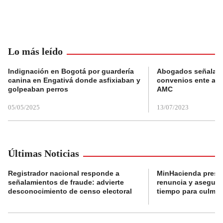
Lo más leído
Indignación en Bogotá por guardería
Abogados señalan 
canina en Engativá donde asfixiaban y
convenios ente alc
golpeaban perros
AMC
05/05/2025
13/07/2023
Últimas Noticias
Registrador nacional responde a
MinHacienda presen
señalamientos de fraude: advierte
renuncia y aseguró
desconocimiento de censo electoral
tiempo para culmina