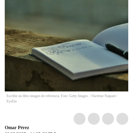
Escribir un libro imagen de referencia. Foto: Getty Images.
/
Sherlene Naipaul /
EyeEm
Omar Pérez