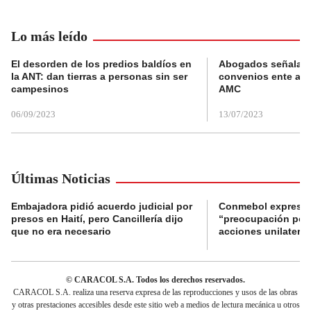
Lo más leído
El desorden de los predios baldíos en
Abogados señalan 
la ANT: dan tierras a personas sin ser
convenios ente alc
campesinos
AMC
06/09/2023
13/07/2023
Últimas Noticias
Embajadora pidió acuerdo judicial por
Conmebol expresó
presos en Haití, pero Cancillería dijo
“preocupación por 
que no era necesario
acciones unilateral
© CARACOL S.A. Todos los derechos reservados.
CARACOL S.A. realiza una reserva expresa de las reproducciones y usos de las obras
y otras prestaciones accesibles desde este sitio web a medios de lectura mecánica u otros