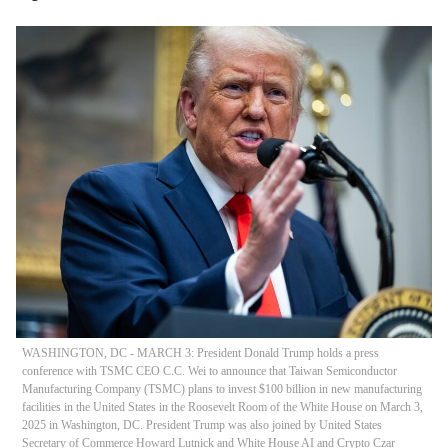
WASHINGTON, DC - MARCH 3: President Donald Trump holds a press
conference with TSMC CEO C.C. Wei to announce that Taiwan Semiconductor
Manufacturing Company (TSMC) plans to invest $100 billion in new manufacturing
facilities in the United States in the Roosevelt Room of the White House on March 3,
2025 in Washington, DC. President Trump was also joined by United States
Secretary of Commerce Howard Lutnick and White House AI and Crypto Czar