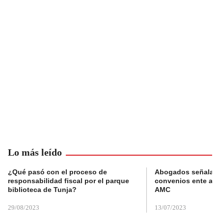
Lo más leído
¿Qué pasó con el proceso de
Abogados señalan 
responsabilidad fiscal por el parque
convenios ente alc
biblioteca de Tunja?
AMC
29/08/2023
13/07/2023