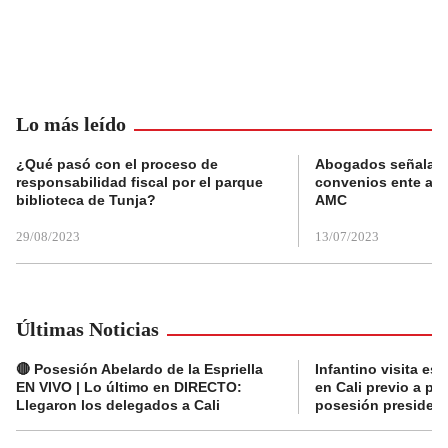
Lo más leído
¿Qué pasó con el proceso de
Abogados señalan 
responsabilidad fiscal por el parque
convenios ente alc
biblioteca de Tunja?
AMC
29/08/2023
13/07/2023
Últimas Noticias
🔴 Posesión Abelardo de la Espriella
Infantino visita es
EN VIVO | Lo último en DIRECTO:
en Cali previo a pa
Llegaron los delegados a Cali
posesión presidenc