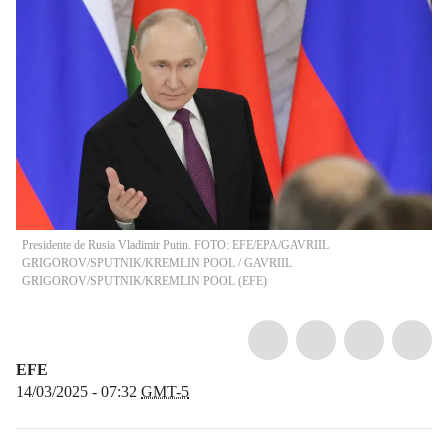
Presidente de Rusia Vladimir Putin. FOTO: EFE/EPA/GAVRIIL
GRIGOROV/SPUTNIK/KREMLIN POOL
/
GAVRIIL
GRIGOROV/SPUTNIK/KREMLIN POOL
(
EFE
)
EFE
14/03/2025 - 07:32
GMT-5