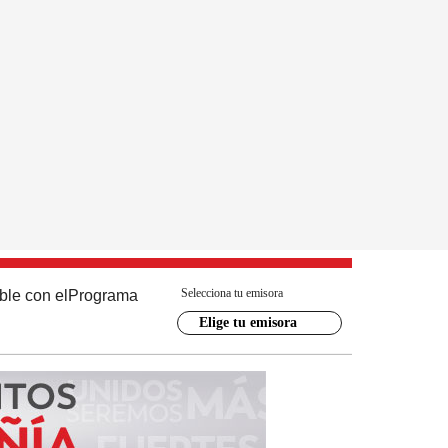
Selecciona tu emisora
ble con el
Programa
Elige tu emisora