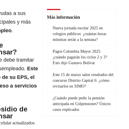
yudas a sus
Más información
ncipales y más
Nueva jornada escolar 2025 en
mpleo
.
colegios públicos: ¿cuántas horas
mínimas serán a la semana?
e
nsar?
Pagos Colombia Mayor 2025:
¿cuándo pagarán los ciclos 2 y 3?
 debe tramitar
Esto dijo Gustavo Bolívar
esempleado.
Este
Este 15 de marzo salen resultados del
 de su EPS, el
concurso Distrito Capital 6: ¿cómo
eso a servicios
revisarlos en SIMO?
¿Cuándo puede pedir la pensión
anticipada en Colpensiones? Únicos
bsidio de
casos explicados
nsar
celular actualizados