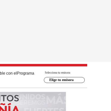
Selecciona tu emisora
ble con el
Programa
Elige tu emisora