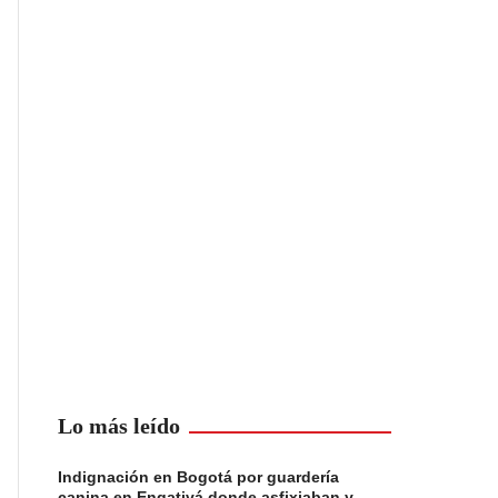
Lo más leído
Indignación en Bogotá por guardería
canina en Engativá donde asfixiaban y