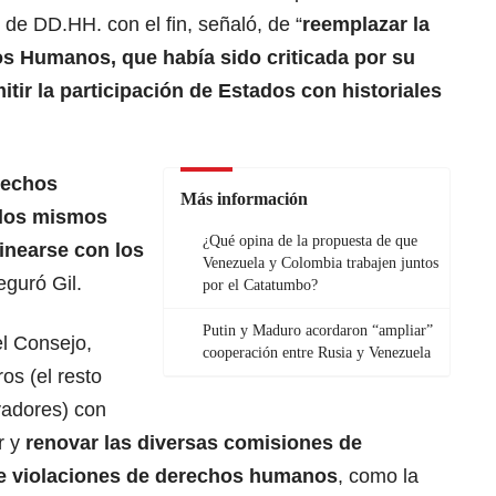
o de DD.HH. con el fin, señaló, de “
reemplazar la
s Humanos, que había sido criticada por su
mitir la participación de Estados con historiales
rechos
Más información
 los mismos
¿Qué opina de la propuesta de que
linearse con los
Venezuela y Colombia trabajen juntos
eguró Gil.
por el Catatumbo?
Putin y Maduro acordaron “ampliar”
el Consejo,
cooperación entre Rusia y Venezuela
s (el resto
vadores) con
r y
renovar las diversas comisiones de
re
violaciones de derechos humanos
, como la