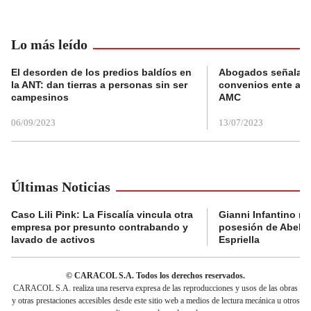
Lo más leído
El desorden de los predios baldíos en
Abogados señalan 
la ANT: dan tierras a personas sin ser
convenios ente alc
campesinos
AMC
06/09/2023
13/07/2023
Últimas Noticias
Caso Lili Pink: La Fiscalía vincula otra
Gianni Infantino no 
empresa por presunto contrabando y
posesión de Abelar
lavado de activos
Espriella
© CARACOL S.A. Todos los derechos reservados.
CARACOL S.A. realiza una reserva expresa de las reproducciones y usos de las obras
y otras prestaciones accesibles desde este sitio web a medios de lectura mecánica u otros