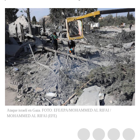
Ataque israelí en Gaza. FOTO: EFE/EPA/MOHAMMED AL RIFAI
/
MOHAMMED AL RIFAI
(
EFE
)