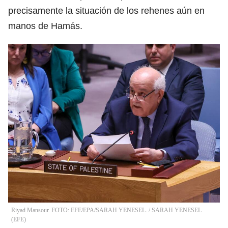
precisamente la situación de los rehenes aún en
manos de Hamás.
Riyad Mansour. FOTO: EFE/EPA/SARAH YENESEL.
/
SARAH YENESEL
(
EFE
)