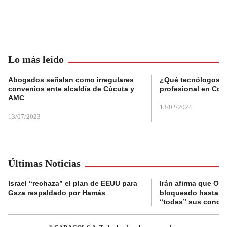
Lo más leído
Abogados señalan como irregulares
¿Qué tecnólogos re
convenios ente alcaldía de Cúcuta y
profesional en Col
AMC
13/02/2024
13/07/2023
Últimas Noticias
Israel “rechaza” el plan de EEUU para
Irán afirma que Or
Gaza respaldado por Hamás
bloqueado hasta q
“todas” sus condi