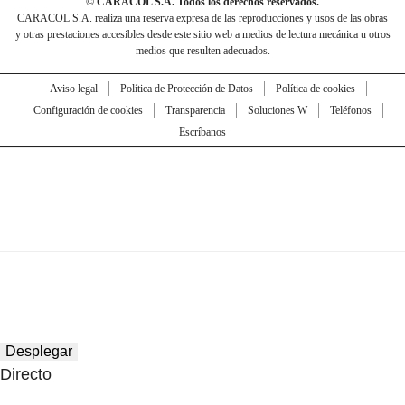
© CARACOL S.A. Todos los derechos reservados.
CARACOL S.A. realiza una reserva expresa de las reproducciones y usos de las obras
y otras prestaciones accesibles desde este sitio web a medios de lectura mecánica u otros
medios que resulten adecuados.
Aviso legal
Política de Protección de Datos
Política de cookies
Configuración de cookies
Transparencia
Soluciones W
Teléfonos
Escríbanos
Desplegar
Directo