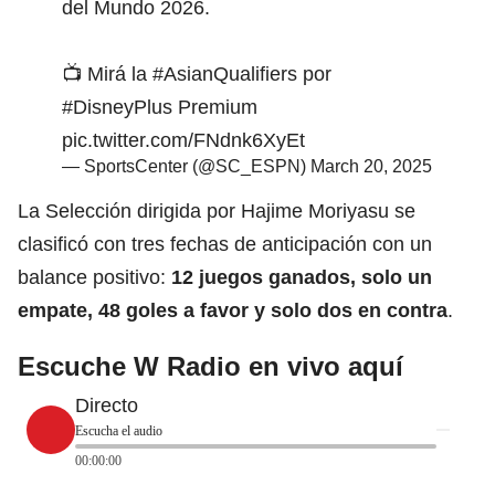
del Mundo 2026.
📺 Mirá la
#AsianQualifiers
por
#DisneyPlus
Premium
pic.twitter.com/FNdnk6XyEt
— SportsCenter (@SC_ESPN)
March 20, 2025
La Selección dirigida por Hajime Moriyasu se
clasificó con tres fechas de anticipación con un
balance positivo:
12
juegos
ganados, solo un
empate, 48 goles a favor y solo dos en contra
.
Escuche W Radio en vivo aquí
Directo
Escucha el audio
00:00:00