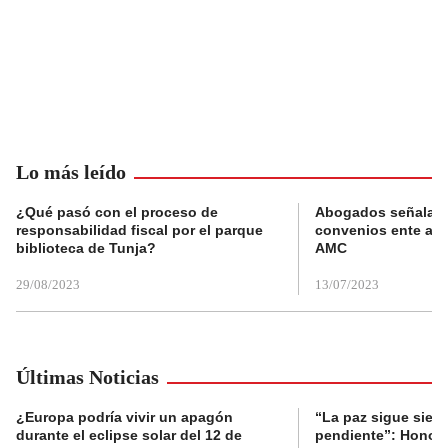
Lo más leído
¿Qué pasó con el proceso de
Abogados señalan 
responsabilidad fiscal por el parque
convenios ente alc
biblioteca de Tunja?
AMC
29/08/2023
13/07/2023
Últimas Noticias
¿Europa podría vivir un apagón
“La paz sigue sien
durante el eclipse solar del 12 de
pendiente”: Honori