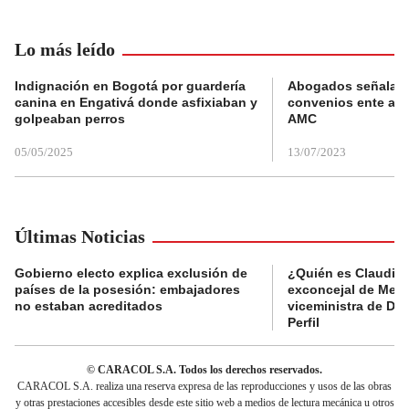
Lo más leído
Indignación en Bogotá por guardería
Abogados señalan 
canina en Engativá donde asfixiaban y
convenios ente alc
golpeaban perros
AMC
05/05/2025
13/07/2023
Últimas Noticias
Gobierno electo explica exclusión de
¿Quién es Claudia C
países de la posesión: embajadores
exconcejal de Mede
no estaban acreditados
viceministra de De
Perfil
© CARACOL S.A. Todos los derechos reservados.
CARACOL S.A. realiza una reserva expresa de las reproducciones y usos de las obras
y otras prestaciones accesibles desde este sitio web a medios de lectura mecánica u otros