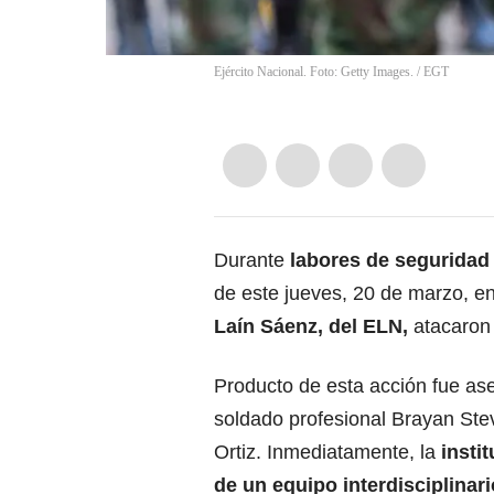
Ejército Nacional. Foto: Getty Images.
/
EGT
Durante
labores de seguridad
de este jueves, 20 de marzo, en 
Laín Sáenz, del ELN,
atacaron 
Producto de esta acción fue as
soldado profesional Brayan St
Ortiz. Inmediatamente, la
insti
de un equipo interdisciplinari