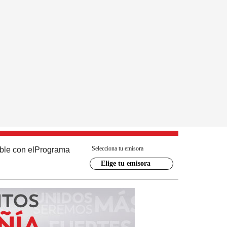
Selecciona tu emisora
ble con el
Programa
Elige tu emisora