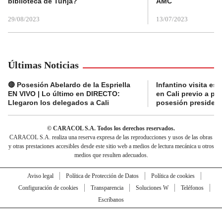
biblioteca de Tunja?
AMC
29/08/2023
13/07/2023
Últimas Noticias
🔴 Posesión Abelardo de la Espriella
Infantino visita es
EN VIVO | Lo último en DIRECTO:
en Cali previo a pa
Llegaron los delegados a Cali
posesión presidenc
© CARACOL S.A. Todos los derechos reservados.
CARACOL S.A. realiza una reserva expresa de las reproducciones y usos de las obras
y otras prestaciones accesibles desde este sitio web a medios de lectura mecánica u otros
medios que resulten adecuados.
Aviso legal
Política de Protección de Datos
Política de cookies
Configuración de cookies
Transparencia
Soluciones W
Teléfonos
Escríbanos