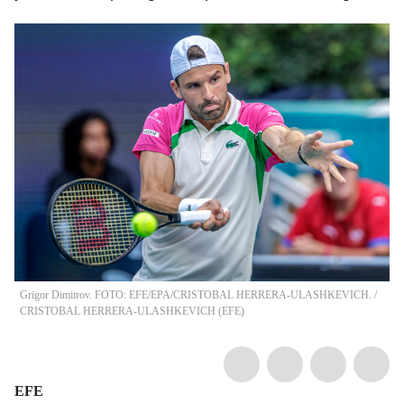
Grigor Dimitrov. FOTO: EFE/EPA/CRISTOBAL HERRERA-ULASHKEVICH.
/
CRISTOBAL HERRERA-ULASHKEVICH
(
EFE
)
EFE