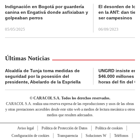
Indignación en Bogotá por guardería
El desorden de los
canina en Engativá donde asfixiaban y
en la ANT: dan tier
golpeaban perros
ser campesinos
05/05/2025
06/09/2023
Últimas Noticias
Alcaldía de Tunja toma medidas de
UNGRD insiste en li
seguridad por la posesión del
$46.000 millones e
presidente, Abelardo de la Espriella
horas del fin del G
© CARACOL S.A. Todos los derechos reservados.
CARACOL S.A. realiza una reserva expresa de las reproducciones y usos de las obras
y otras prestaciones accesibles desde este sitio web a medios de lectura mecánica u otros
medios que resulten adecuados.
Aviso legal
Política de Protección de Datos
Política de cookies
Configuración de cookies
Transparencia
Soluciones W
Teléfonos