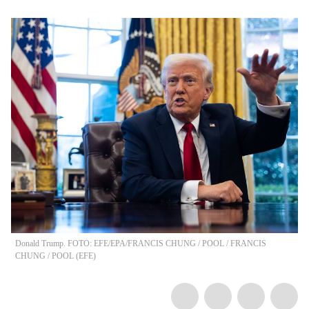
Donald Trump. FOTO: EFE/EPA/FRANCIS CHUNG / POOL
/
FRANCIS
CHUNG / POOL
(
EFE
)