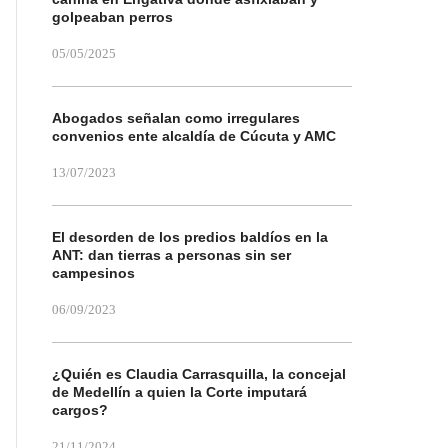
golpeaban perros
05/05/2025
Abogados señalan como irregulares
convenios ente alcaldía de Cúcuta y AMC
13/07/2023
El desorden de los predios baldíos en la
ANT: dan tierras a personas sin ser
campesinos
06/09/2023
¿Quién es Claudia Carrasquilla, la concejal
de Medellín a quien la Corte imputará
cargos?
21/11/2024