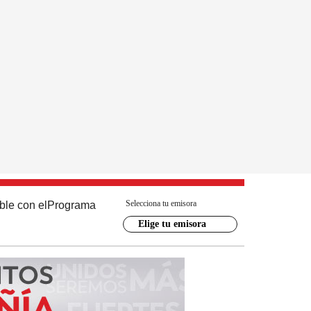
Selecciona tu emisora
ble con el
Programa
Elige tu emisora