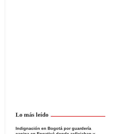
Lo más leído
Indignación en Bogotá por guardería
canina en Engativá donde asfixiaban y