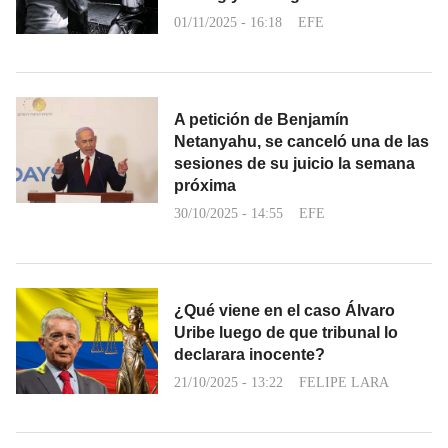
01/11/2025 - 16:18
EFE
A petición de Benjamín
Netanyahu, se canceló una de las
sesiones de su juicio la semana
próxima
30/10/2025 - 14:55
EFE
¿Qué viene en el caso Álvaro
Uribe luego de que tribunal lo
declarara inocente?
21/10/2025 - 13:22
FELIPE LARA