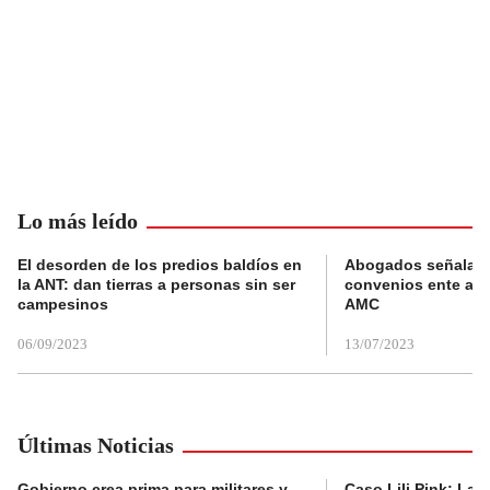
Lo más leído
El desorden de los predios baldíos en
Abogados señalan 
la ANT: dan tierras a personas sin ser
convenios ente alc
campesinos
AMC
06/09/2023
13/07/2023
Últimas Noticias
Gobierno crea prima para militares y
Caso Lili Pink: La F