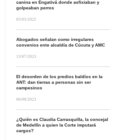
canina en Engativá donde asfixiaban y
golpeaban perros
05/05/2025
Abogados señalan como irregulares
convenios ente alcaldía de Cúcuta y AMC
13/07/2023
El desorden de los predios baldíos en la
ANT: dan tierras a personas sin ser
campesinos
06/09/2023
¿Quién es Claudia Carrasquilla, la concejal
de Medellín a quien la Corte imputará
cargos?