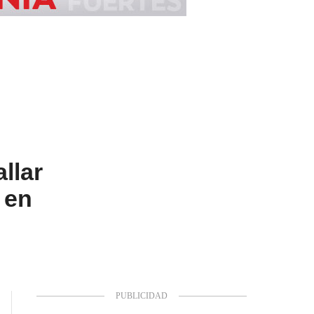
llar
 en