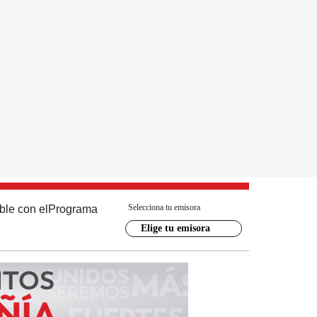
Selecciona tu emisora
ble con el
Programa
Elige tu emisora