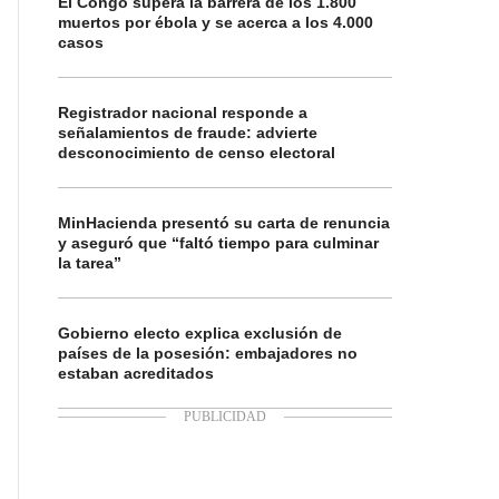
El Congo supera la barrera de los 1.800
muertos por ébola y se acerca a los 4.000
casos
Registrador nacional responde a
señalamientos de fraude: advierte
desconocimiento de censo electoral
MinHacienda presentó su carta de renuncia
y aseguró que “faltó tiempo para culminar
la tarea”
Gobierno electo explica exclusión de
países de la posesión: embajadores no
estaban acreditados