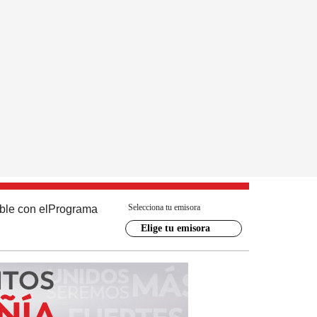
Selecciona tu emisora
ble con el
Programa
Elige tu emisora