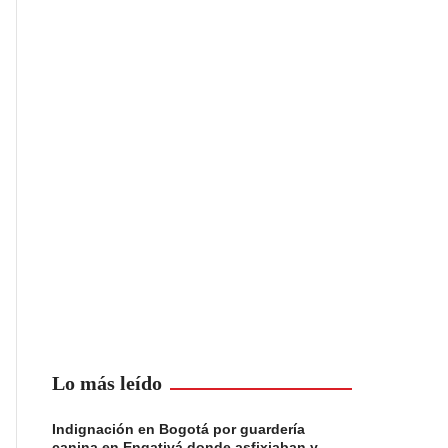
Lo más leído
Indignación en Bogotá por guardería
canina en Engativá donde asfixiaban y