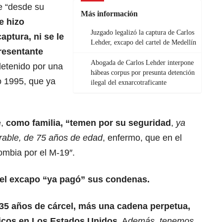
e “desde su
Más información
e hizo
Juzgado legalizó la captura de Carlos
aptura, ni se le
Lehder, excapo del cartel de Medellín
resentante
Abogada de Carlos Lehder interpone
 detenido por una
hábeas corpus por presunta detención
o 1995, que ya
ilegal del exnarcotraficante
e,
como familia, “temen por su seguridad
,
ya
rable, de 75 años de edad
, enfermo, que en el
mbia por el M-19″.
 el excapo “ya pagó” sus condenas.
35 años de cárcel, más una cadena perpetua,
icos en Los Estados Unidos.
A
demás, tenemos