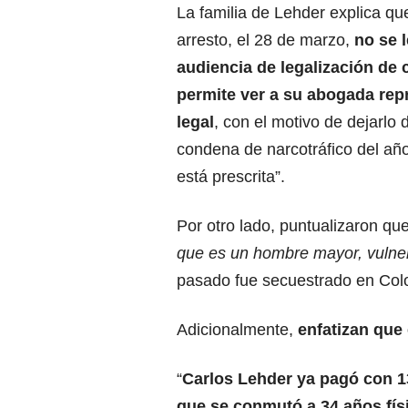
La familia de Lehder explica qu
arresto, el 28 de marzo,
no se l
audiencia de legalización de c
permite ver a su abogada rep
legal
, con el motivo de dejarlo
condena de narcotráfico del añ
está prescrita”.
Por otro lado, puntualizaron qu
que es un hombre mayor, vulne
pasado fue secuestrado en Colo
Adicionalmente,
enfatizan que
“
Carlos Lehder ya pagó con 1
que se conmutó a 34 años fís