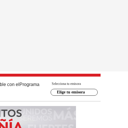
Selecciona tu emisora
ble con el
Programa
Elige tu emisora