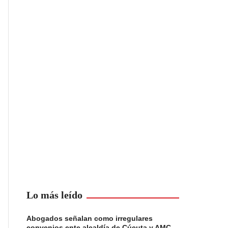
Lo más leído
Abogados señalan como irregulares
convenios ente alcaldía de Cúcuta y AMC