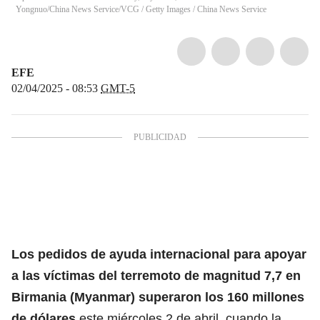
Yongnuo/China News Service/VCG / Getty Images
/
China News Service
EFE
02/04/2025 - 08:53
GMT-5
Los pedidos de
ayuda internacional
para apoyar
a las víctimas del
terremoto de magnitud 7,7
en
Birmania (Myanmar) superaron los 160 millones
de dólares
este miércoles 2 de abril, cuando la