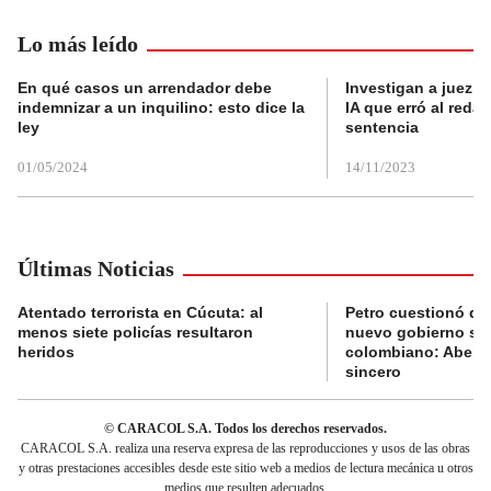
Lo más leído
En qué casos un arrendador debe
Investigan a juez e
indemnizar a un inquilino: esto dice la
IA que erró al reda
ley
sentencia
01/05/2024
14/11/2023
Últimas Noticias
Atentado terrorista en Cúcuta: al
Petro cuestionó de
menos siete policías resultaron
nuevo gobierno sob
heridos
colombiano: Abelar
sincero
© CARACOL S.A. Todos los derechos reservados.
CARACOL S.A. realiza una reserva expresa de las reproducciones y usos de las obras
y otras prestaciones accesibles desde este sitio web a medios de lectura mecánica u otros
medios que resulten adecuados.