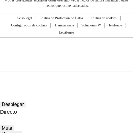
y otras prestaciones accesibles desde este sitio web a medios de lectura mecánica u otros
medios que resulten adecuados.
Aviso legal
Política de Protección de Datos
Política de cookies
Configuración de cookies
Transparencia
Soluciones W
Teléfonos
Escríbanos
Desplegar
Directo
Mute