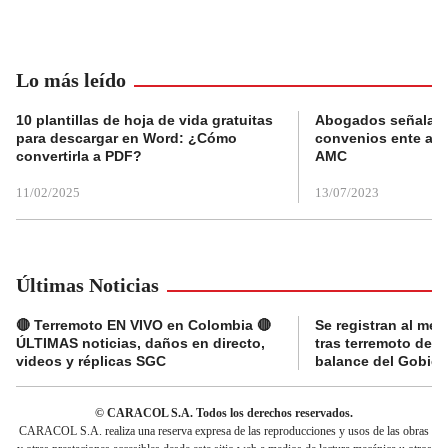
Lo más leído
10 plantillas de hoja de vida gratuitas
Abogados señalan 
para descargar en Word: ¿Cómo
convenios ente alc
convertirla a PDF?
AMC
11/02/2025
13/07/2023
Últimas Noticias
🔴 Terremoto EN VIVO en Colombia 🔴
Se registran al me
ÚLTIMAS noticias, daños en directo,
tras terremoto de 7
videos y réplicas SGC
balance del Gobier
© CARACOL S.A. Todos los derechos reservados.
CARACOL S.A. realiza una reserva expresa de las reproducciones y usos de las obras