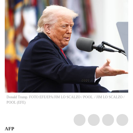
Donald Trump. FOTO:EFE/EPA/JIM LO SCALZO / POOL.
/
JIM LO SCALZO /
POOL
(
EFE
)
AFP