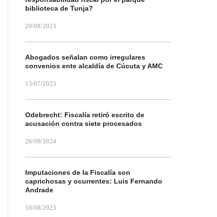
biblioteca de Tunja?
29/08/2023
Abogados señalan como irregulares
convenios ente alcaldía de Cúcuta y AMC
13/07/2023
Odebrecht: Fiscalía retiró escrito de
acusación contra siete procesados
26/09/2024
Imputaciones de la Fiscalía son
caprichosas y ocurrentes: Luis Fernando
Andrade
18/08/2023