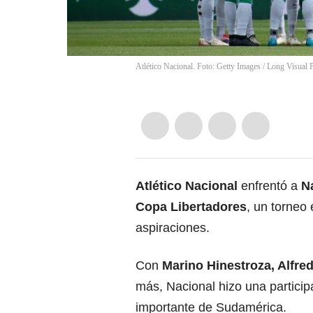
Atlético Nacional. Foto: Getty Images
/
Long Visual 
Atlético Nacional
enfrentó a
N
Copa Libertadores
, un torneo 
aspiraciones.
Con
Marino Hinestroza, Alfr
más, Nacional hizo una particip
importante de Sudamérica.