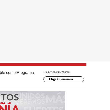
Selecciona tu emisora
ble con el
Programa
Elige tu emisora