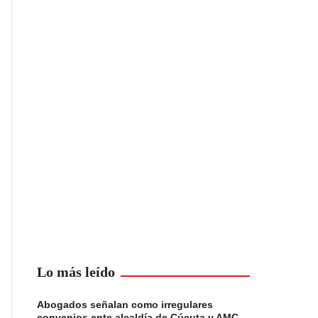
Lo más leído
Abogados señalan como irregulares
convenios ente alcaldía de Cúcuta y AMC