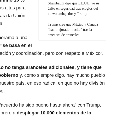
ínimo 10 %
Sheinbaum dijo que EE.UU. ve su
s altas para
éxito en seguridad tras elogios del
nuevo embajador y Trump
ara la Unión
a.
Trump cree que México y Canadá
“han mejorado mucho” tras la
amenaza de aranceles
anorama a una
“se basa en el
ación y coordinación, pero con respeto a México”.
o no tenga aranceles adicionales, y tiene que
Gobierno
y, como siempre digo, hay mucho pueblo
nuestro país, en eso radica, en que no hay división
so.
 “acuerdo ha sido bueno hasta ahora” con Trump,
ebrero a
desplegar 10.000 elementos de la