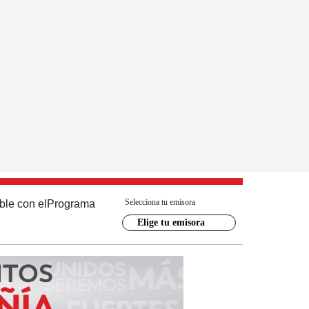
Selecciona tu emisora
ble con el
Programa
Elige tu emisora