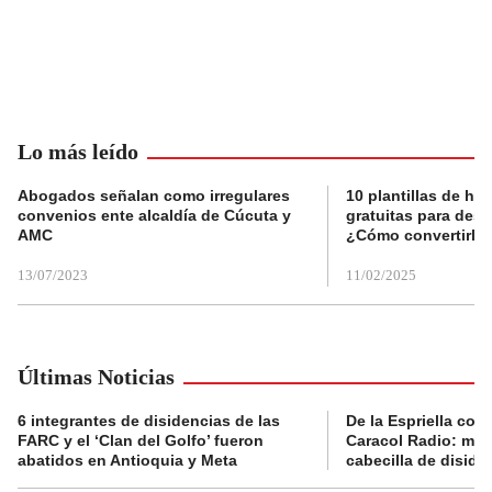
Lo más leído
Abogados señalan como irregulares
10 plantillas de hoj
convenios ente alcaldía de Cúcuta y
gratuitas para des
AMC
¿Cómo convertirla
13/07/2023
11/02/2025
Últimas Noticias
6 integrantes de disidencias de las
De la Espriella con
FARC y el ‘Clan del Golfo’ fueron
Caracol Radio: muri
abatidos en Antioquia y Meta
cabecilla de diside