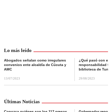
Lo más leído
Abogados señalan como irregulares
¿Qué pasó con el 
convenios ente alcaldía de Cúcuta y
responsabilidad fis
AMC
biblioteca de Tunja
13/07/2023
29/08/2023
Últimas Noticias
Conozca quiénes son los 117 presos
Gobernador reporta