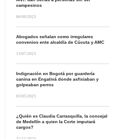
campesinos
06/09/2023
Abogados señalan como irregulares
convenios ente alcaldía de Cúcuta y AMC
13/07/2023
Indignación en Bogotá por guardería
canina en Engativá donde asfixiaban y
golpeaban perros
05/05/2025
¿Quién es Claudia Carrasquilla, la concejal
de Medellín a quien la Corte imputará
cargos?
21/11/2024