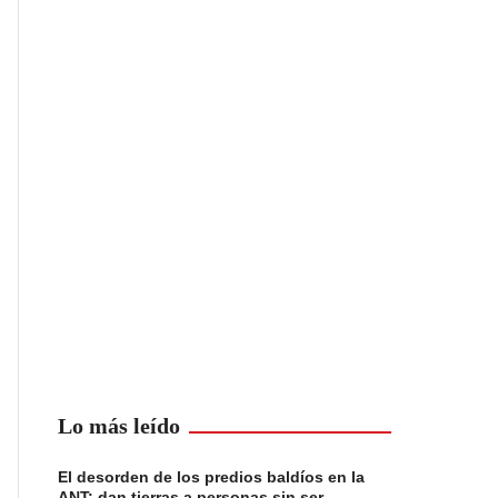
Lo más leído
El desorden de los predios baldíos en la
ANT: dan tierras a personas sin ser