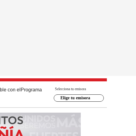
Selecciona tu emisora
ble con el
Programa
Elige tu emisora