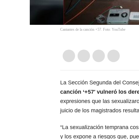
Cantantes de la canción +57. Foto: YouTube
La Sección Segunda del Consejo
canción ‘+57′
vulneró los der
expresiones que las sexualizar
juicio de los magistrados resul
“La sexualización temprana cosi
y los expone a riesgos que, pu