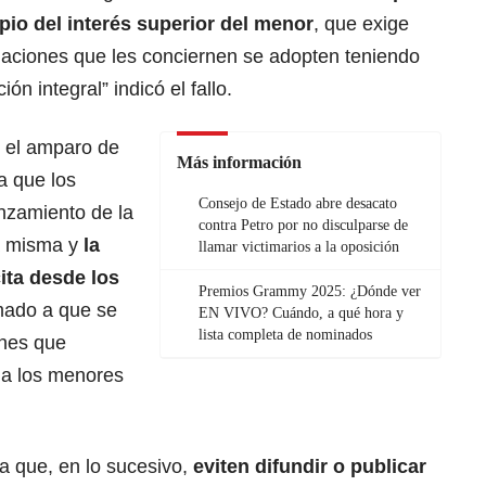
ipio del interés superior del menor
, que exige
tuaciones que les conciernen se adopten teniendo
ón integral” indicó el fallo.
 el amparo de
Más información
a que los
Consejo de Estado abre desacato
anzamiento de la
contra Petro por no disculparse de
la misma y
la
llamar victimarios a la oposición
ta desde los
Premios Grammy 2025: ¿Dónde ver
amado a que se
EN VIVO? Cuándo, a qué hora y
lista completa de nominados
nes que
 a los menores
a que, en lo sucesivo,
eviten difundir o publicar