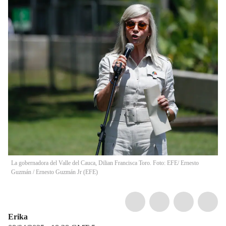
La gobernadora del Valle del Cauca, Dilian Francisca Toro. Foto: EFE/ Ernesto
Guzmán
/
Ernesto Guzmán Jr
(
EFE
)
Erika