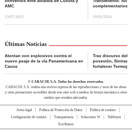
convenios ente alcaldía de Cúcuta y
TransMilenio: rutas
AMC
complementarios
13/07/2023
19/03/2024
Últimas Noticias
Atentan con explosivos contra el
Tras discurso del p
nuevo peaje de la vía Panamericana en
posesión, Sintraele
Cauca
fortalecer Termopa
© CARACOL S.A. Todos los derechos reservados.
CARACOL S.A. realiza una reserva expresa de las reproducciones y usos de las obras
y otras prestaciones accesibles desde este sitio web a medios de lectura mecánica u otros
medios que resulten adecuados.
Aviso legal
Política de Protección de Datos
Política de cookies
Configuración de cookies
Transparencia
Soluciones W
Teléfonos
Escríbanos