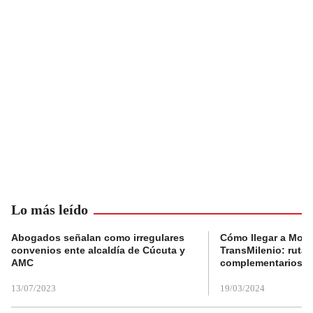
Lo más leído
Abogados señalan como irregulares
Cómo llegar a Mons
convenios ente alcaldía de Cúcuta y
TransMilenio: rutas
AMC
complementarios
13/07/2023
19/03/2024