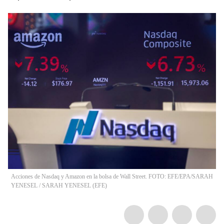
Acciones de Nasdaq y Amazon en la bolsa de Wall Street. FOTO: EFE/EPA/SARAH
YENESEL
/
SARAH YENESEL
(
EFE
)