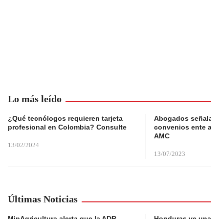
Lo más leído
¿Qué tecnólogos requieren tarjeta
Abogados señalan 
profesional en Colombia? Consulte
convenios ente alc
AMC
13/02/2024
13/07/2023
Últimas Noticias
MinAgricultura alerta que la ADR
Honduras ve una o