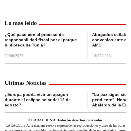
Lo más leído
¿Qué pasó con el proceso de
Abogados señalan 
responsabilidad fiscal por el parque
convenios ente alc
biblioteca de Tunja?
AMC
29/08/2023
13/07/2023
Últimas Noticias
¿Europa podría vivir un apagón
“La paz sigue sien
durante el eclipse solar del 12 de
pendiente”: Honori
agosto?
Abelardo de la Espr
© CARACOL S.A. Todos los derechos reservados.
CARACOL S.A. realiza una reserva expresa de las reproducciones y usos de las obras
y otras prestaciones accesibles desde este sitio web a medios de lectura mecánica u otros