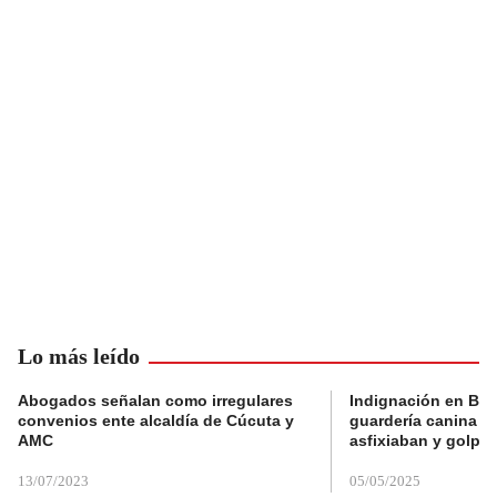
Lo más leído
Abogados señalan como irregulares
Indignación en Bog
convenios ente alcaldía de Cúcuta y
guardería canina e
AMC
asfixiaban y golpe
13/07/2023
05/05/2025