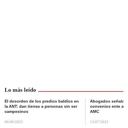
Lo más leído
El desorden de los predios baldíos en
Abogados señalan 
la ANT: dan tierras a personas sin ser
convenios ente alc
campesinos
AMC
06/09/2023
13/07/2023