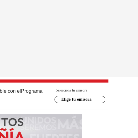
Selecciona tu emisora
ble con el
Programa
Elige tu emisora