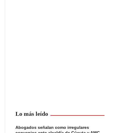
Lo más leído
Abogados señalan como irregulares
convenios ente alcaldía de Cúcuta y AMC