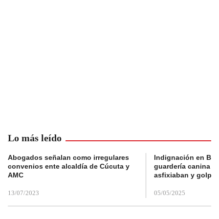
Lo más leído
Abogados señalan como irregulares
Indignación en Bog
convenios ente alcaldía de Cúcuta y
guardería canina e
AMC
asfixiaban y golpe
13/07/2023
05/05/2025