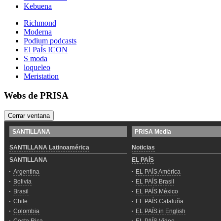
Kebuena
Richmond
Moderna
Podium podcasts
El PaÍs ICON
S moda
loqueleo
Meristation
Webs de PRISA
Cerrar ventana