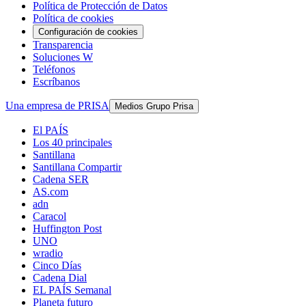
Política de Protección de Datos
Política de cookies
Configuración de cookies
Transparencia
Soluciones W
Teléfonos
Escríbanos
Una empresa de PRISA
Medios Grupo Prisa
El PAÍS
Los 40 principales
Santillana
Santillana Compartir
Cadena SER
AS.com
adn
Caracol
Huffington Post
UNO
wradio
Cinco Días
Cadena Dial
EL PAÍS Semanal
Planeta futuro