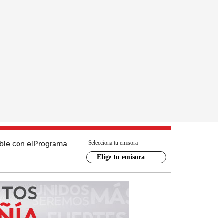
Selecciona tu emisora
ble con el
Programa
Elige tu emisora