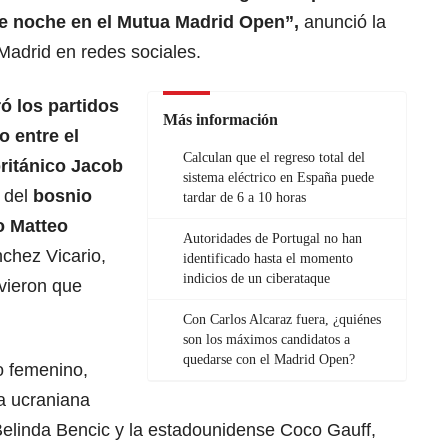
de noche en el Mutua
Madrid Open
”,
anunció la
Madrid en redes sociales.
ró los partidos
Más información
o entre el
Calculan que el regreso total del
británico Jacob
sistema eléctrico en España puede
l del
bosnio
tardar de 6 a 10 horas
o Matteo
Autoridades de Portugal no han
nchez Vicario,
identificado hasta el momento
indicios de un ciberataque
uvieron que
Con Carlos Alcaraz fuera, ¿quiénes
son los máximos candidatos a
quedarse con el Madrid Open?
o femenino,
la ucraniana
Belinda Bencic y la estadounidense Coco Gauff,