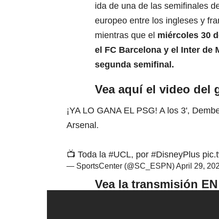
ida de una de las semifinales de
europeo entre los ingleses y fr
mientras que el
miércoles 30 de
el FC
Barcelona
y el
Inter
de M
segunda semifinal.
Vea aquí el video del 
¡YA LO GANA EL PSG! A los 3', Dembelé
Arsenal.
📺 Toda la
#UCL
, por
#DisneyPlus
pic.
— SportsCenter (@SC_ESPN)
April 29, 20
Vea la transmisión EN