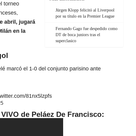
l torneo
Jürgen Klopp felicitó al Liverpool
anceses,
por su título en la Premier League
 abril, jugará
Fernando Gago fue despedido como
ilán en la
DT de boca juniors tras el
superclasico
gol
 marcó el 1-0 del conjunto parisino ante
twitter.com/81nx5lzpfs
25
 VIVO de Peláez De Francisco: