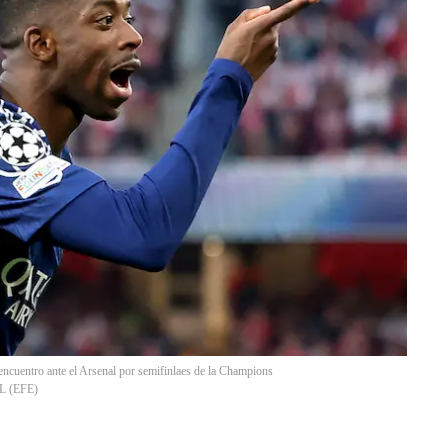
ncuentro ante el Arsenal por semifinlaes de la Champions
L
(
EFE
)