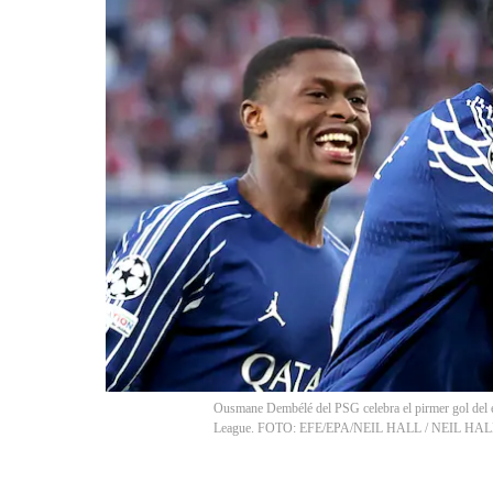
Ousmane Dembélé del PSG celebra el pirmer gol del e
League. FOTO: EFE/EPA/NEIL HALL
/
NEIL HAL