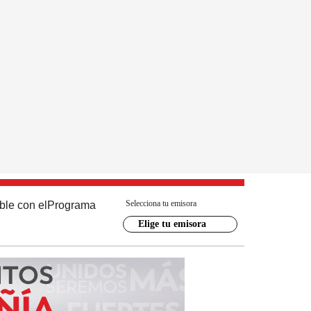
Selecciona tu emisora
ble con el
Programa
Elige tu emisora