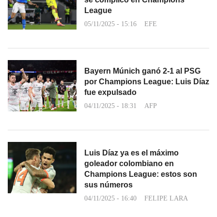
League
05/11/2025 - 15:16
EFE
Bayern Múnich ganó 2-1 al PSG
por Champions League: Luis Díaz
fue expulsado
04/11/2025 - 18:31
AFP
Luis Díaz ya es el máximo
goleador colombiano en
Champions League: estos son
sus números
04/11/2025 - 16:40
FELIPE LARA