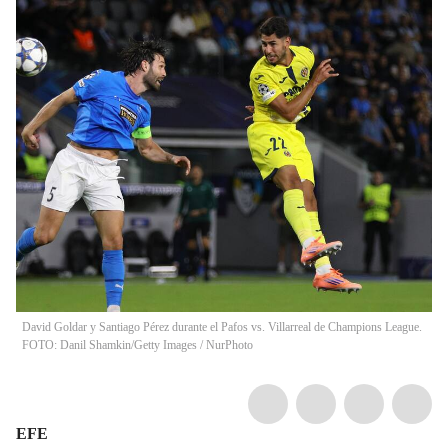
David Goldar y Santiago Pérez durante el Pafos vs. Villarreal de Champions League.
FOTO: Danil Shamkin/Getty Images
/
NurPhoto
EFE