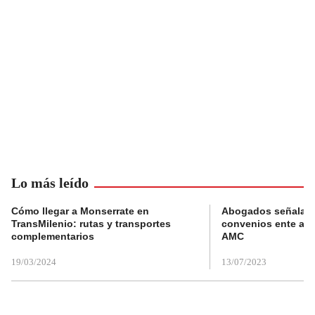
Lo más leído
Cómo llegar a Monserrate en
Abogados señalan 
TransMilenio: rutas y transportes
convenios ente alc
complementarios
AMC
19/03/2024
13/07/2023